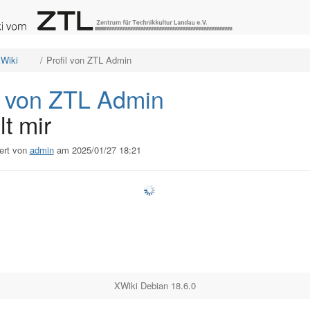
e
Schalte
Schalte
Wiki
Profil von ZTL Admin
den
den
ordneten
Verzeichnisbaum
Verzeichnisbaum
unter
unter
XWiki
Profil
um.
von
l von ZTL Admin
ZTL
Admin
um.
lt mir
ert von
admin
am 2025/01/27 18:21
XWiki Debian 18.6.0