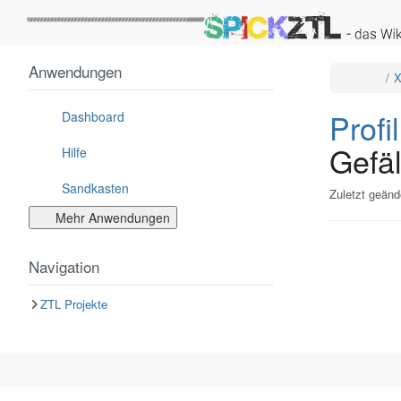
Startseite
Anwendungen
Schalt
X
den
überge
Baum
von
Profil
Profi
von
Dashboard
ZTL
Admin
um.
Gefäl
Hilfe
Sandkasten
Zuletzt geänd
Mehr Anwendungen
Navigation
ZTL Projekte