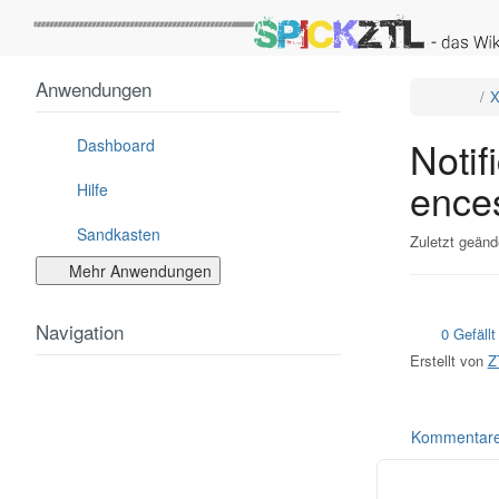
Startseite
Anwendungen
Schalt
X
den
überge
Baum
von
Notific
Notif
um.
Dashboard
ence
Hilfe
Sandkasten
Zuletzt geänd
Mehr Anwendungen
Navigation
0 Gefällt
Erstellt von
Z
Kommentar