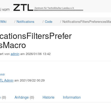
e
Schalte
Schalte
Schalte
Wiki
Notifications
Code
NotificationsFiltersPreferencesMa
den
den
den
ordneten
Verzeichnisbaum
Verzeichnisbaum
Verzeichnisbaum
unter
unter
unter
XWiki
Notifications
Code
ationsFiltersPreferencesMacro
um.
um.
um.
icationsFiltersPrefer
sMacro
ert von
admin
am 2026/01/06 13:42
 mir
TL Admin
am 2021/09/22 00:29
e
(0)
Anhänge
(0)
Historie
Information