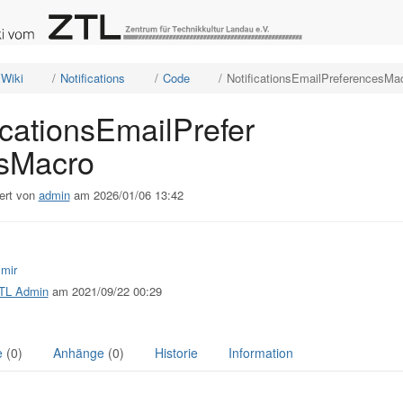
e
Schalte
Schalte
Schalte
Wiki
Notifications
Code
NotificationsEmailPreferencesMa
den
den
den
ordneten
Verzeichnisbaum
Verzeichnisbaum
Verzeichnisbaum
unter
unter
unter
XWiki
Notifications
Code
cationsEmailPreferencesMacro
um.
um.
um.
icationsEmailPrefer
sMacro
ert von
admin
am 2026/01/06 13:42
 mir
TL Admin
am 2021/09/22 00:29
e
(0)
Anhänge
(0)
Historie
Information