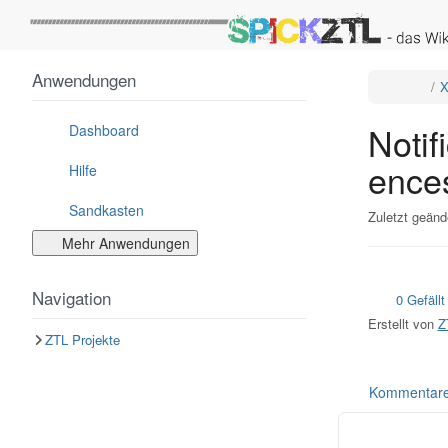
Startseite
Anwendungen
Schalt
X
den
überge
Baum
von
Notifi
Notif
um.
Dashboard
ence
Hilfe
Sandkasten
Zuletzt geänd
Mehr Anwendungen
Navigation
0 Gefällt
Erstellt von
Z
ZTL Projekte
Kommentar