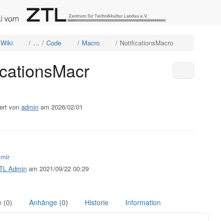
e
Schalte
Schalte
Schalte
Schalte
Wiki
…
Code
Macro
NotificationsMacro
den
den
den
den
ordneten
Verzeichnisbaum
Verzeichnisbaum
Verzeichnisbaum
Verzeichnisba
unter
unter
unter
unter
XWiki
Code
Macro
NotificationsMa
ationsMacro
um.
um.
um.
um.
icationsMacr
Weitere Ak
ert von
admin
am 2026/02/01
 mir
TL Admin
am 2021/09/22 00:29
e
(0)
Anhänge
(0)
Historie
Information