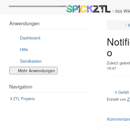
Startseite
Anwendungen
Schalt
X
den
überge
Baum
von
Notific
Notif
um.
Dashboard
o
Hilfe
Sandkasten
Zuletzt geänd
19:47
Mehr Anwendungen
Navigation
0 Gefällt
ZTL Projekte
Erstellt von
Z
Kommentar