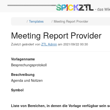
Startseite
Schalte
Schalte
Schalte
Templates
Meeting Report Provider
den
den
den
übergeordneten
Verzeichnisbaum
Verzeichnisb
Baum
unter
unter
von
Templates
Meeting
Meeting
um.
Report
Meeting Report Provider
Report
Provider
Provider
um.
um.
Zuletzt geändert von
ZTL Admin
am 2021/09/22 00:30
Vorlagenname
Besprechungsprotokoll
Beschreibung
Agenda und Notizen
Symbol
Liste von Bereichen, in denen die Vorlage verfügbar sein s