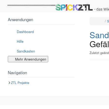
Startseite
Anwendungen
Schalt
S
den
überge
Baum
von
Sandka
Sand
Test
Dashboard
Seite
3
um.
Gefäl
Hilfe
Sandkasten
Zuletzt geänd
Mehr Anwendungen
Navigation
ZTL Projekte