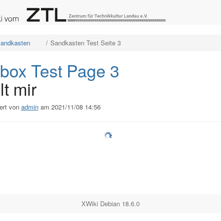
e
Schalte
Schalte
andkasten
Sandkasten Test Seite 3
den
den
ordneten
Verzeichnisbaum
Verzeichnisbaum
unter
unter
Sandkasten
Sandkasten
sten
um.
Test
box Test Page 3
Seite
3
um.
lt mir
ert von
admin
am 2021/11/08 14:56
XWiki Debian 18.6.0