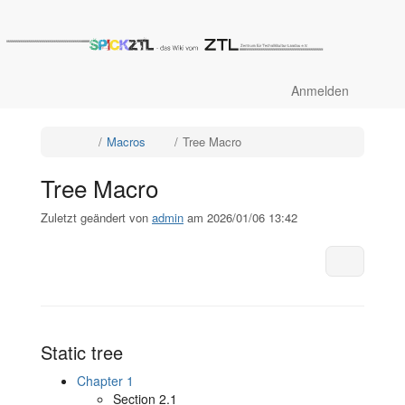
Startseite
Navig
Anmelden
Schalte
Schalte
Schalte
Macros
Tree Macro
den
den
den
übergeordneten
Verzeichnisbaum
Verzeichnisbaum
Baum
unter
unter
von
Macros
Tree
Tree
um.
Macro
Macro
um.
Tree Macro
um.
Zuletzt geändert von
admin
am 2026/01/06 13:42
Weitere 
Static tree
Chapter 1
Section 2.1